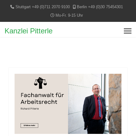
Stuttgart +49 (0)711 2070 9100
Berlin +49 (0)30 75454301
Mo-Fr. 9-15 Uhr
Kanzlei Pitterle