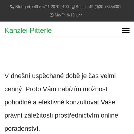
Stuttgart +49 (0)711 2070 9100
Berlin +49 (0)30 75454301
Mo-Fr. 9-15 Uhr
Kanzlei Pitterle
V dnešní uspěchané době je čas velmi
cenný. Proto Vám nabízím možnost
pohodlně a efektivně konzultovat Vaše
právní záležitosti prostřednictvím online
poradenství.